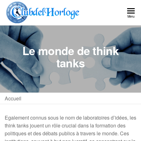
Skip
to
clubdelhorlog
Le
Menu
the
monde
content
des
think
tanks
Le monde de think
tanks
Accueil
Egalement connus sous le nom de laboratoires d’idées, les
think tanks jouent un rôle crucial dans la formation des
politiques et des débats publics à travers le monde. Ces